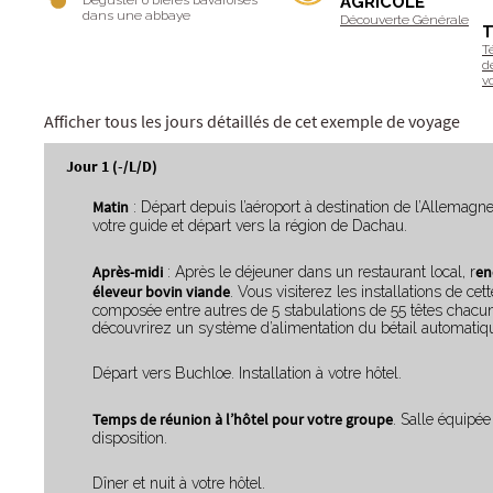
Déguster 6 bières bavaroises
AGRICOLE
dans une abbaye
Découverte Générale
T
d
v
Afficher tous les jours détaillés de cet exemple de voyage
Jour 1 (-/L/D)
Matin
: Départ depuis l’aéroport à destination de l’Allemagn
votre guide et départ vers la région de Dachau.
Après-midi
en
: Après le déjeuner dans un restaurant local, r
éleveur bovin viande
. Vous visiterez les installations de cett
composée entre autres de 5 stabulations de 55 têtes chacu
découvrirez un système d’alimentation du bétail automatiq
Départ vers Buchloe. Installation à votre hôtel.
Temps de réunion à l’hôtel pour votre groupe
. Salle équipée
disposition.
Dîner et nuit à votre hôtel.