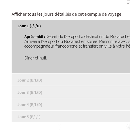
v
Afficher tous les jours détaillés de cet exemple de voyage
Jour 1 (-/-/D)
Apr
è
s-midi :
Départ de l’aéroport à destination de Bucarest
Arrivée à l’aéroport du Bucarest en soirée. Rencontre avec v
accompagnateur francophone et transfert en ville à votre 
Dîner et nuit.
Jour 2 (B/L/D)
Jour 3 (B/L/D)
Jour 4 (B/L/D)
Jour 5 (B/-/-)