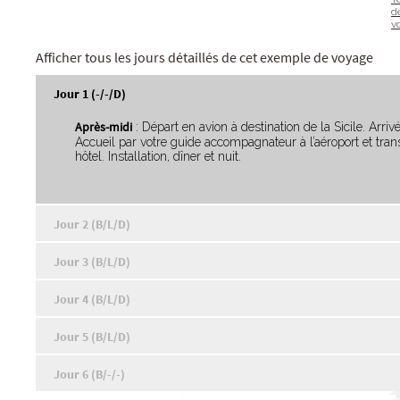
d
v
Afficher tous les jours détaillés de cet exemple de voyage
Jour 1 (-/-/D)
Après-midi
: Départ en avion à destination de la Sicile. Arriv
Accueil par votre guide accompagnateur à l’aéroport et trans
hôtel. Installation, dîner et nuit.
Jour 2 (B/L/D)
Jour 3 (B/L/D)
Jour 4 (B/L/D)
Jour 5 (B/L/D)
Jour 6 (B/-/-)