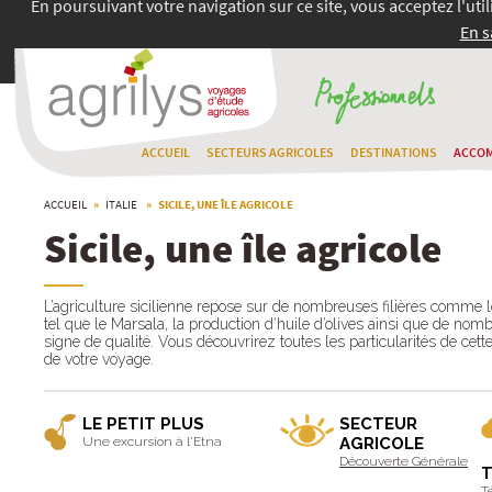
En poursuivant votre navigation sur ce site, vous acceptez l'uti
En s
ACCUEIL
SECTEURS AGRICOLES
DESTINATIONS
ACCO
ACCUEIL
»
ITALIE
» SICILE, UNE ÎLE AGRICOLE
Sicile, une île agricole
L’agriculture sicilienne repose sur de nombreuses filières comme 
tel que le Marsala, la production d’huile d’olives ainsi que de nom
signe de qualité. Vous découvrirez toutes les particularités de cett
de votre voyage.
LE PETIT PLUS
SECTEUR
Une excursion à l'Etna
AGRICOLE
Découverte Générale
T