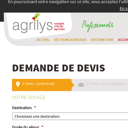
En poursuivant votre navigation sur ce site, vous acceptez l'uti
En s
ACCUEIL
SECTEURS AGRICOLES
DESTINATIONS
ACCO
DEMANDE DE DEVIS
1
2
ÉTAPE 1 : VOTRE VOYAGE
ÉTAPE 2 : VOS COORDONNÉES
VOTRE VOYAGE
Destination
*
Durée du séjour
*