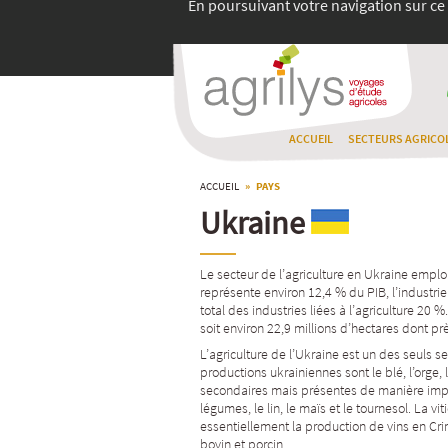
En poursuivant votre navigation sur ce 
ACCUEIL
SECTEURS AGRICO
ACCUEIL
» PAYS
Ukraine
Le secteur de l’agriculture en Ukraine emplo
représente environ 12,4 % du PIB, l’
industrie
total des industries liées à l’
agriculture
20 %. 
soit environ 22,9 millions d’hectares dont pr
L’agriculture de l’
Ukraine
est un des seuls se
productions ukrainiennes sont le
blé
, l’
orge
,
secondaires mais présentes de manière impor
légumes
, le
lin
, le
maïs
et le
tournesol
. La
vit
essentiellement la production de vins en
Cr
bovin et porcin.