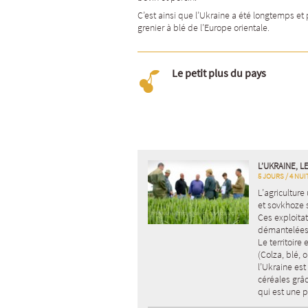
C’est ainsi que l’
Ukraine
a été longtemps et p
grenier à blé de l’
Europe orientale
.
Le petit plus du pays
L’UKRAINE, L
5 JOURS / 4 NUI
L’agriculture
et sovkhoze 
Ces exploita
démantelées 
Le territoire
(Colza, blé, o
l’Ukraine es
céréales grâ
qui est une p