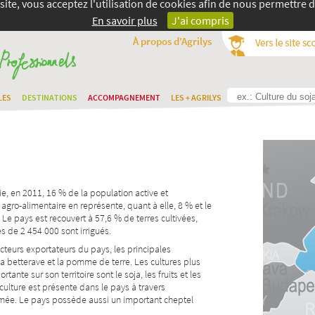
site, vous acceptez l'utilisation de cookies afin de nous permettre d
En savoir plus
J'ai compris
À propos d'Agrilys
LES
DESTINATIONS
ACCOMPAGNEMENT
LES + AGRILYS
ie, en 2011, 16 % de la population active et
 agro-alimentaire
en représente, quant à elle, 8 % et le
Le pays est recouvert à 57,6 % de terres cultivées,
ès de 2 454 000 sont irrigués.
cteurs exportateurs du pays, les principales
 la
betterave
et la
pomme de terre
. Les cultures plus
tante sur son territoire sont le
soja
, les
fruits
et les
iculture
est présente dans le pays à travers
imée
. Le pays possède aussi un important cheptel