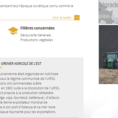
endant tout l’
époque soviétique
connu comme le
Voir le texte
Filières concernées
Découverte Générale
Productions végétales
E GRENIER AGRICOLE DE L’EST
TS
 ukrainienne était organisée en kolkhoze
sous le régime communiste de l’URSS.
tions ont commencées à être
en 1991 suite à la dissolution de l’URSS.
 est propice à la production céréalière
rge, soja, tournesol, betterave), d’ailleurs
t le 5eme exportateur mondial de
ce à son port d’Odessa et sa mer noire
laque tournante pour les exportations.