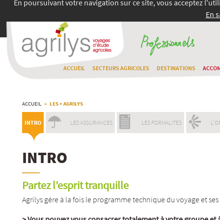
En poursuivant votre navigation sur ce site, vous acceptez l'uti
En s
ACCUEIL
SECTEURS AGRICOLES
DESTINATIONS
ACCO
ACCUEIL
» LES + AGRILYS
INTRO
LES ASSURANCES
LES FORMALITÉS
L'O
INTRO
Partez l’esprit tranquille
Agrilys gère à la fois le programme technique du voyage et ses 
>
Vous pouvez vous consacrer totalement à votre groupe et à 