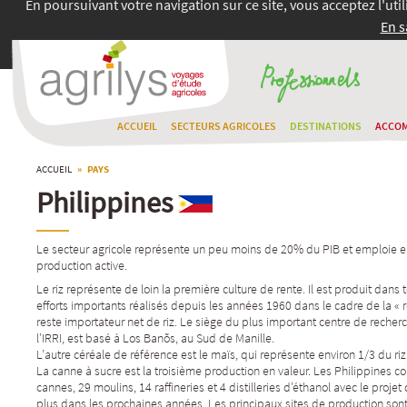
En poursuivant votre navigation sur ce site, vous acceptez l'uti
En s
ACCUEIL
SECTEURS AGRICOLES
DESTINATIONS
ACCO
ACCUEIL
» PAYS
Philippines
Le secteur agricole représente un peu moins de 20% du PIB et emploie e
production active.
Le riz représente de loin la première culture de rente. Il est produit dans 
efforts importants réalisés depuis les années 1960 dans le cadre de la « ré
reste importateur net de riz. Le siège du plus important centre de recherc
l’IRRI, est basé à Los Banõs, au Sud de Manille.
L’autre céréale de référence est le maïs, qui représente environ 1/3 du ri
La canne à sucre est la troisième production en valeur. Les Philippines 
cannes, 29 moulins, 14 raffineries et 4 distilleries d’éthanol avec le projet
plus dans les prochaines années. Les principaux sites de production sont 