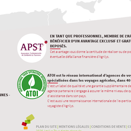
EN TANT QUE PROFESSIONNEL, MEMBRE DE L'A
BÉNÉFICIER D'UN AVANTAGE EXCLUSIF ET GRAT
DEPOSÉS.
Cet avantage vous donne la certitude de réaliser ou de po
éventuelle défaillance financière d'Agrilys.
ATOI est le réseau international d’agences de v
spécialisées dans les voyages agricoles, dans 4
C’est un label de qualité et une garantie supplémentaire d
agence partenaire s’engage à assurer le même niveau de qu
NNES -
d’assistance dans son pays.
C’est aussi une reconnaissance internationale de l’expertise
voyagiste d'Agrilys.
PLAN DU SITE
|
MENTIONS LÉGALES
|
CONDITIONS DE VENTE
|
C
2026 Agrilys Tous droits réservés