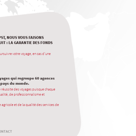
PST, NOUS VOUS FAISONS
UIT : LA GARANTIE DES FONDS
ursuivre votre voyage, en cas d'une
oyages qui regroupe 60 agences
0 pays du monde.
e réussite des voyages puisque chaque
alité, de professionnalisme et
 agricole et de la qualité des services de
ONTACT