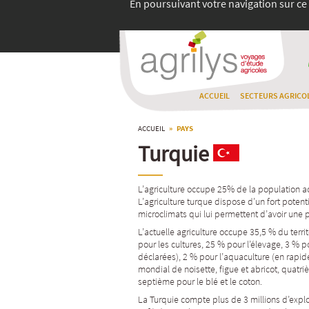
En poursuivant votre navigation sur ce 
ACCUEIL
SECTEURS AGRICO
ACCUEIL
» PAYS
Turquie
L’agriculture occupe 25% de la population ac
L’agriculture turque dispose d’un fort pote
microclimats qui lui permettent d’avoir une p
L’actuelle agriculture occupe 35,5 % du territ
pour les cultures, 25 % pour l’élevage, 3 % po
déclarées), 2 % pour l’aquaculture (en rapid
mondial de noisette, figue et abricot, quatriè
septième pour le blé et le coton.
La Turquie compte plus de 3 millions d’exploi