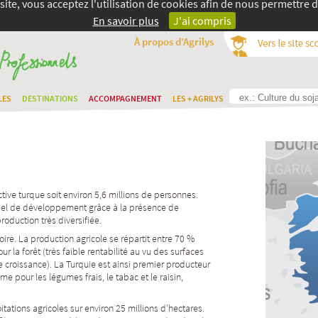
site, vous acceptez l'utilisation de cookies afin de nous permettre d
En savoir plus
J'ai compris
À propos d'Agrilys
LES
DESTINATIONS
ACCOMPAGNEMENT
LES + AGRILYS
tive turque soit environ 5,6 millions de personnes.
ntiel de développement grâce à la présence de
roduction très diversifiée.
oire. La production agricole se répartit entre 70 %
ur la forêt (très faible rentabilité au vu des surfaces
e croissance). La Turquie est ainsi premier producteur
me pour les légumes frais, le tabac et le raisin,
tations agricoles sur environ 25 millions d’hectares.