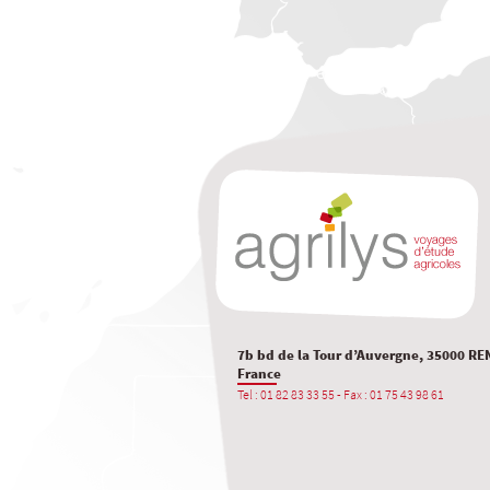
7b bd de la Tour d’Auvergne, 35000 RE
France
Tel : 01 82 83 33 55 - Fax : 01 75 43 98 61