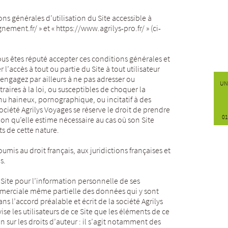
ons générales d’utilisation du Site accessible à
ement.fr/ » et « https://www.agrilys-pro.fr/ » (ci-
vous êtes réputé accepter ces conditions générales et
 l’accès à tout ou partie du Site à tout utilisateur
 engagez par ailleurs à ne pas adresser ou
UN
aires à la loi, ou susceptibles de choquer la
u haineux, pornographique, ou incitatif à des
été Agrilys Voyages se réserve le droit de prendre
01
on qu’elle estime nécessaire au cas où son Site
ts de cette nature.
umis au droit français, aux juridictions françaises et
s.
e Site pour l’information personnelle de ses
mmerciale même partielle des données qui y sont
ns l’accord préalable et écrit de la société Agrilys
ise les utilisateurs de ce Site que les éléments de ce
n sur les droits d’auteur : il s’agit notamment des