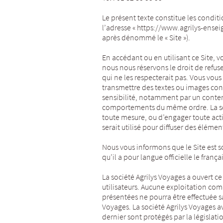
Le présent texte constitue les conditi
l’adresse « https://www.agrilys-enseign
après dénommé le « Site »).
En accédant ou en utilisant ce Site, 
nous nous réservons le droit de refuser
qui ne les respecterait pas. Vous vous
transmettre des textes ou images contr
sensibilité, notamment par un conten
comportements du même ordre. La soci
toute mesure, ou d’engager toute acti
serait utilisé pour diffuser des élémen
Nous vous informons que le Site est so
qu’il a pour langue officielle le françai
La société Agrilys Voyages a ouvert c
utilisateurs. Aucune exploitation co
présentées ne pourra être effectuée sa
Voyages. La société Agrilys Voyages av
dernier sont protégés par la législatio