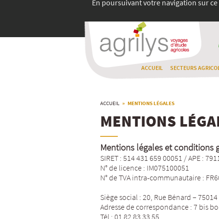
En poursuivant votre navigation sur ce 
ACCUEIL
SECTEURS AGRICO
ACCUEIL
» MENTIONS LÉGALES
MENTIONS LÉGA
Mentions légales et conditions g
SIRET : 514 431 659 00051 / APE : 791
N° de licence : IM075100051
N° de TVA intra-communautaire : FR
Siège social : 20, Rue Bénard – 75014
Adresse de correspondance : 7 bis b
Tél : 01 82 83 33 55