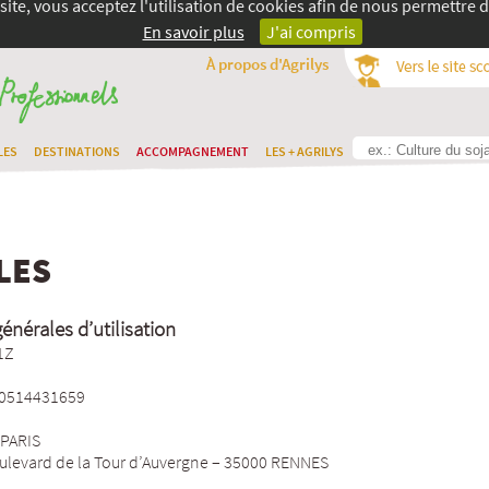
site, vous acceptez l'utilisation de cookies afin de nous permettre d
En savoir plus
J'ai compris
À propos d'Agrilys
LES
DESTINATIONS
ACCOMPAGNEMENT
LES + AGRILYS
LES
énérales d’utilisation
1Z
60514431659
 PARIS
oulevard de la Tour d’Auvergne – 35000 RENNES