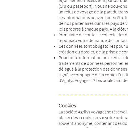
et/ou aériens nécessitent parfois que 
(CNI ou passeport). Nous ne pouvons p
un refus de voyage de la part du trans
ces informations peuvent aussi être 
de nos partenaires dans les pays de 
lois propres à chaque pays. A la clôt
formulaire de contact : collecte de
réponse à votre demande de contact.
Ces données sont obligatoires pour l
création du dossier, de la prise de con
Pour toute information ou exercice de 
traitements de données personnelles 
délégué à la protection des données
signé accompagné de la copie d’un ti
d’Agrilys Voyages : 7 bis boulevard 
Cookies
La société Agrilys Voyages se réserve l
placer des « cookies » sur votre ordina
souvent anonyme, contenant des don