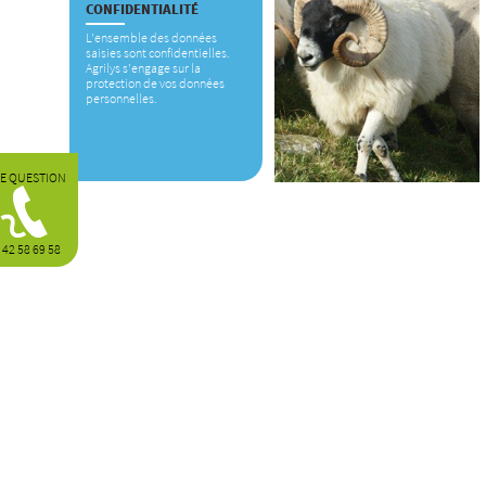
CONFIDENTIALITÉ
L’ensemble des données
saisies sont confidentielles.
Agrilys s’engage sur la
protection de vos données
personnelles.
E QUESTION
 42 58 69 58