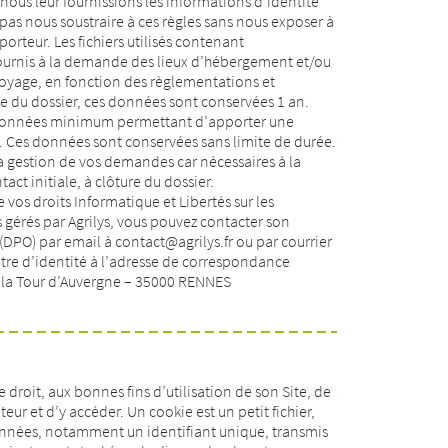
nous leur fournissions les informations d’identité
as nous soustraire à ces règles sans nous exposer à
porteur. Les fichiers utilisés contenant
fournis à la demande des lieux d’hébergement et/ou
voyage, en fonction des règlementations et
ure du dossier, ces données sont conservées 1 an.
s données minimum permettant d’apporter une
 Ces données sont conservées sans limite de durée.
a gestion de vos demandes car nécessaires à la
tact initiale, à clôture du dossier.
vos droits Informatique et Libertés sur les
gérés par Agrilys, vous pouvez contacter son
 (DPO) par email à
contact@agrilys.fr
ou par courrier
tre d’identité à l’adresse de correspondance
de la Tour d’Auvergne – 35000 RENNES
e droit, aux bonnes fins d’utilisation de son Site, de
teur et d’y accéder. Un cookie est un petit fichier,
nées, notamment un identifiant unique, transmis