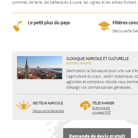
pommes de terre, les betteraves à sucre, les vignes et les arbres fruitiers.
Le petit plus du pays
Filières con
Découverte Gé
SLOVAQUIE AGRICOLE ET CULTURELLE
6 JOURS / 5 NUITS
Destination la Slovaquie pour une vue d’
l’agriculture du pays. Jardin botanique, c
agricoles et complexe viticole vous perme
d’élargir vos connaissances générales.
SECTEUR AGRICOLE
TÉLÉCHARGER
Exemple de
Découverte Générale
voyages PDF
Demande de devis gratuit