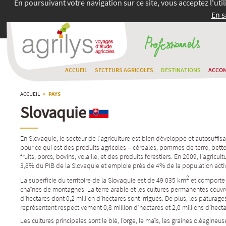
En poursuivant votre navigation sur ce site, vous acceptez l'uti
En s
ACCUEIL
SECTEURS AGRICOLES
DESTINATIONS
ACCO
ACCUEIL
» PAYS
Slovaquie
En Slovaquie, le secteur de l’agriculture est bien développé et autosuffisa
pour ce qui est des produits agricoles – céréales, pommes de terre, bett
fruits, porcs, bovins, volaille, et des produits forestiers. En 2009, l’agricu
3,8% du PIB de la Slovaquie et emploie près de 4% de la population acti
2
La superficie du territoire de la Slovaquie est de 49 035 km
et comporte
chaînes de montagnes. La terre arable et les cultures permanentes couvre
d’hectares dont 0,2 million d’hectares sont irrigués. De plus, les pâturag
représentent respectivement 0,8 million d’hectares et 2,0 millions d’hecta
Les cultures principales sont le blé, l’orge, le maïs, les graines oléagineu