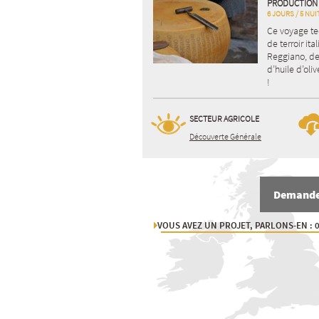
PRODUCTION 
6 JOURS / 5 NUI
Ce voyage te
de terroir it
Reggiano, de 
d’huile d’oli
!
SECTEUR AGRICOLE
Découverte Générale
Demande 
VOUS AVEZ UN PROJET, PARLONS-EN : 0