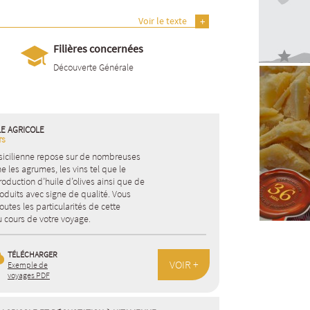
Voir le texte
Filières concernées
Découverte Générale
ÎLE AGRICOLE
TS
e sicilienne repose sur de nombreuses
e les agrumes, les vins tel que le
roduction d’huile d’olives ainsi que de
duits avec signe de qualité. Vous
outes les particularités de cette
u cours de votre voyage.
TÉLÉCHARGER
VOIR +
Exemple de
voyages PDF