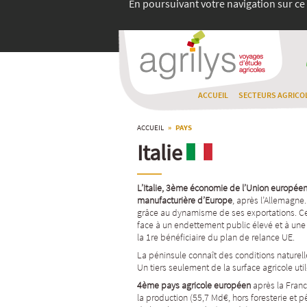
En poursuivant votre navigation sur ce 
ACCUEIL
SECTEURS AGRICO
ACCUEIL
» PAYS
Italie
L’Italie, 3ème économie de l’Union européen
manufacturière d’Europe
, après l’Allemagne
grâce au dynamisme de ses exportations. Cepe
face à un endettement public élevé et à une
la 1re bénéficiaire du plan de relance UE.
La péninsule connaît des conditions naturelle
Un tiers seulement de la surface agricole uti
4ème pays agricole européen
après la Franc
la production (55,7 Md€, hors foresterie et p