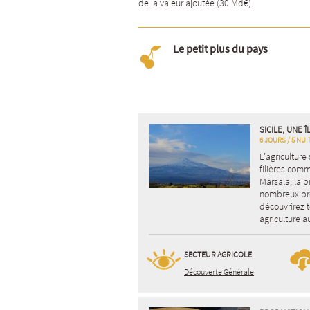
de la valeur ajoutée (30 Md€).
Le petit plus du pays
SICILE, UNE 
6 JOURS / 5 NUI
L’agricultur
filières comm
Marsala, la p
nombreux pro
découvrirez t
agriculture a
SECTEUR AGRICOLE
Découverte Générale