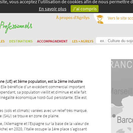
site, vous acceptez l'utilisation de cookies afin de nous permettre d
En savoir plus
J'ai compris
À propos d'Agrilys
LES
DESTINATIONS
ACCOMPAGNEMENT
LES + AGRILYS
ne (UE) et 3ème population, est la 2ème industrie
. Elle bénéficie d’un excédent commercial important
ndant, sa population vieillit et diminue et elle fait
 inégalité économique Nord-Sud persistante. Elle est
s (sols et climats) variées avec un relief très marqué.
le (SAU) se trouve en zone de plaine.
e, l’Allemagne et l’Espagne sur la base de la valeur de
êche) en 2020, l’Italie occupe la 1ère place s’agissant