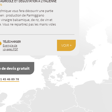
AGRICOLE ET DÉGUSTATION À L’ITALIENNE
TS
chnique vous fera découvrir une partie
alien : production de Parmiggiano
vinaigre balsamique, de riz, de vin et
ve. Vous ne repartirez pas les mains vides
TÉLÉCHARGER
VOIR +
Exemple de
voyages PDF
de devis gratuit
1 45 46 89 78