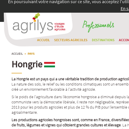
En poursuivant votre navigation sur ce site, vous acceptez l'uti
En s
ACCUEIL
SECTEURS AGRICOLES
DESTINATIONS
ACCO
ACCUEIL
» PAYS
Hongrie
La Hongrie est un pays qui a une véritable tradition de production agrico
La nature des sols, le relief ou les conditions climatiques sont un ensemb
créé un environnement favorable à l’activité agricole.
Si le poids de l’agriculture dans l’économie hongroise a diminué depuis l
communiste vers la démocratie libérale, il reste non négligeable, représ
2013 pour les produits agricoles et plus de 12 % du PIB pour l’ensemble 
agroalimentaire.
Les productions agricoles hongroises sont, comme en France, diversifiée
de fruits, légumes et vignes qui côtoient grandes cultures et élevage
. La 