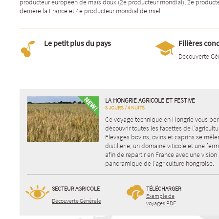
producteur européen de maïs doux (2e producteur mondial), 2e producte
derrière la France et 4e producteur mondial de miel.
Le petit plus du pays
Filières con
Découverte Gé
LA HONGRIE AGRICOLE ET FESTIVE
5 JOURS / 4 NUITS
Ce voyage technique en Hongrie vous pe
découvrir toutes les facettes de l’agricultu
Elevages bovins, ovins et caprins se mêle
distillerie, un domaine viticole et une ferm
afin de repartir en France avec une vision
panoramique de l’agriculture hongroise.
SECTEUR AGRICOLE
TÉLÉCHARGER
Exemple de
Découverte Générale
voyages PDF