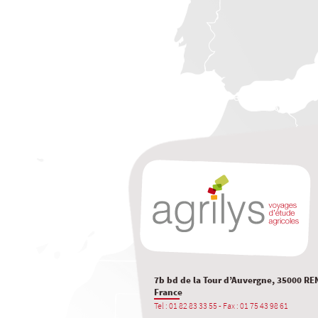
7b bd de la Tour d’Auvergne, 35000 RE
France
Tel : 01 82 83 33 55 - Fax : 01 75 43 98 61