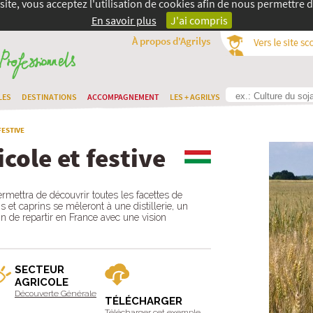
site, vous acceptez l'utilisation de cookies afin de nous permettre d
En savoir plus
J'ai compris
À propos d'Agrilys
LES
DESTINATIONS
ACCOMPAGNEMENT
LES + AGRILYS
FESTIVE
cole et festive
mettra de découvrir toutes les facettes de
ns et caprins se mêleront à une distillerie, un
fin de repartir en France avec une vision
SECTEUR
AGRICOLE
Découverte Générale
TÉLÉCHARGER
Télécharger cet exemple