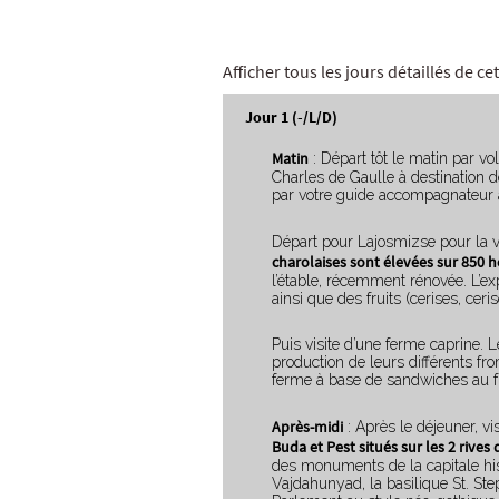
Afficher tous les jours détaillés de c
Jour 1 (-/L/D)
Matin
: Départ tôt le matin par vol
Charles de Gaulle à destination d
par votre guide accompagnateur à 
Départ pour Lajosmizse pour la v
charolaises sont élevées sur 850 h
l’étable, récemment rénovée. L’ex
ainsi que des fruits (cerises, cer
Puis visite d’une ferme caprine. L
production de leurs différents fr
ferme à base de sandwiches au 
Après-midi
: Après le déjeuner, vi
Buda et Pest situés sur les 2 rive
des monuments de la capitale his
Vajdahunyad, la basilique St. St