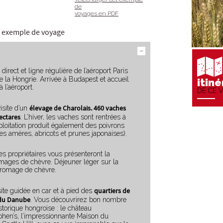
de
voyages en PDF
et exemple de voyage
 direct et ligne régulière de l’aéroport Paris
e la Hongrie. Arrivée à Budapest et accueil
itiné
l’aéroport.
DE CE 
élevage de Charolais. 460 vaches
isite d’un
ectares
. L’hiver, les vaches sont rentrées à
ploitation produit également des poivrons
ises amères, abricots et prunes japonaises).
es propriétaires vous présenteront la
omages de chèvre. Déjeuner léger sur la
fromage de chèvre.
quartiers de
site guidée en car et à pied des
s du Danube
. Vous découvrirez bon nombre
torique hongroise : le château
ephen’s, l’impressionnante Maison du