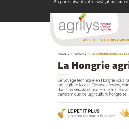
En poursuivant votre navigation sur ce 
ACCUEIL
SECTEURS AGRICO
ACCUEIL
»
HONGRIE
» LA HONGRIE AGRICOLE ET 
La Hongrie agri
Ce voyage technique en Hongrie vous per
l’agriculture locale. Elevages bovins, ovi
domaine viticole et une ferme fruitière a
panoramique de l’agriculture hongroise.
LE PETIT PLUS
Un diner croisière à Budapest