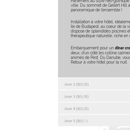
Parlement au style néo-gothique, 
ville. Du sommet de Gellért Hill 
panoramique de l’ensemble !
Installation à votre hôtel, idéalem
île de Budapest, au coeur de la vi
dispose de splendides piscines 
thérapeutique naturelle, riche en
dîner cr
Embarquement pour un
deux, d’un côté les colline calmes
animés de Pest. Du Danube, vous 
Retour à votre hôtel pour la nuit.
Jour 2 (B/L/D)
Jour 3 (B/L/D)
Jour 4 (B/L/D)
Jour 5 (B/L/-)