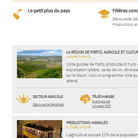
Le petit plus du pays
Filières con
Découverte Gé
Productions a
LA RÉGION DE PORTO, AGRICOLE ET CULTU
4 JOURS / 3 NUITS
Visite guidée de Porto, producteurs fruits
exploitation laitière, caves de vin, oliverai
sur le Douro. Voici un programme riche qu
attend.
SECTEUR AGRICOLE
TÉLÉCHARGER
Exemple de
Découverte Générale
voyages PDF
PRODUCTIONS ANIMALES
6 JOURS / 5 NUITS
L’agriculture occupe 12% de la populatio