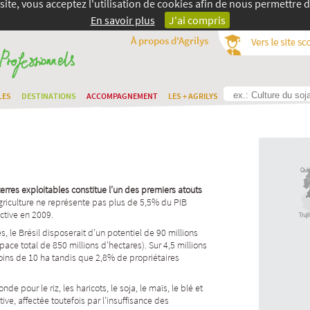
site, vous acceptez l'utilisation de cookies afin de nous permettre d
En savoir plus
J'ai compris
À propos d'Agrilys
LES
DESTINATIONS
ACCOMPAGNEMENT
LES + AGRILYS
 terres exploitables constitue l’un des premiers atouts
griculture ne représente pas plus de 5,5% du PIB
ctive en 2009.
s, le Brésil disposerait d’un potentiel de 90 millions
ace total de 850 millions d’hectares). Sur 4,5 millions
oins de 10 ha tandis que 2,8% de propriétaires
 pour le riz, les haricots, le soja, le maïs, le blé et
tive, affectée toutefois par l’insuffisance des