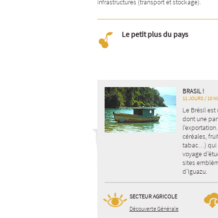
infrastructures (transport et stockage).
Le petit plus du pays
BRASIL !
11 JOURS / 10 N
Le Brésil est
dont une par
l’exportation
céréales, fru
tabac…) qui c
voyage d’étu
sites emblém
d'Iguazu.
SECTEUR AGRICOLE
Découverte Générale