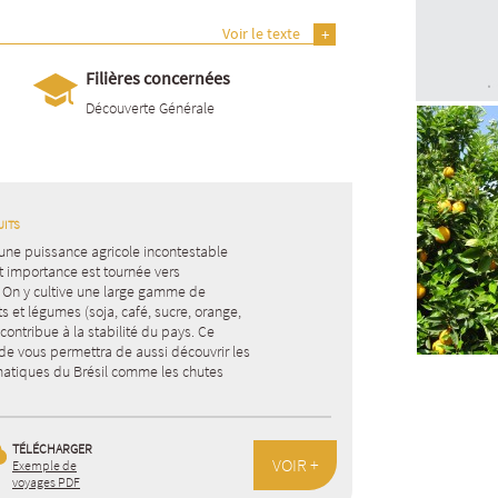
Voir le texte
Filières concernées
Découverte Générale
UITS
 une puissance agricole incontestable
t importance est tournée vers
. On y cultive une large gamme de
its et légumes (soja, café, sucre, orange,
ontribue à la stabilité du pays. Ce
de vous permettra de aussi découvrir les
atiques du Brésil comme les chutes
TÉLÉCHARGER
VOIR +
Exemple de
voyages PDF