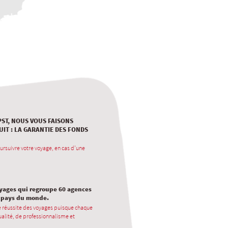
PST, NOUS VOUS FAISONS
UIT : LA GARANTIE DES FONDS
ursuivre votre voyage, en cas d'une
oyages qui regroupe 60 agences
0 pays du monde.
e réussite des voyages puisque chaque
alité, de professionnalisme et