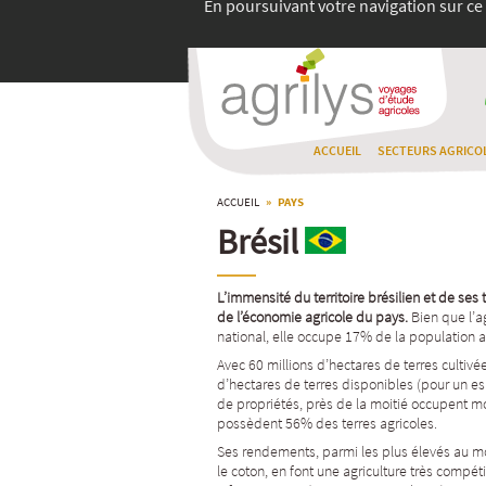
En poursuivant votre navigation sur ce 
ACCUEIL
SECTEURS AGRICO
ACCUEIL
» PAYS
Brésil
L’immensit
é
du territoire br
é
silien et de ses
de l’
é
conomie agricole du pays.
Bien que l’a
national, elle occupe 17% de la population a
Avec 60 millions d’hectares de terres cultivée
d’hectares de terres disponibles (pour un esp
de propriétés, près de la moitié occupent m
possèdent 56% des terres agricoles.
Ses rendements, parmi les plus élevés au monde
le coton, en font une agriculture très compéti