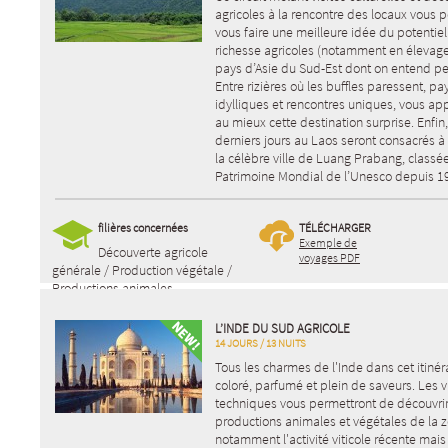
agricoles à la rencontre des locaux vous 
vous faire une meilleure idée du potentiel
richesse agricoles (notamment en élevag
pays d’Asie du Sud-Est dont on entend pe
Entre rizières où les buffles paressent, p
idylliques et rencontres uniques, vous a
au mieux cette destination surprise. Enfin
derniers jours au Laos seront consacrés à 
la célèbre ville de Luang Prabang, classé
Patrimoine Mondial de l’Unesco depuis 1
filières concernées
TÉLÉCHARGER
Exemple de
Découverte agricole
voyages PDF
générale / Production végétale /
Productions animales
L’INDE DU SUD AGRICOLE
14 JOURS / 13 NUITS
Tous les charmes de l'Inde dans cet itinéra
coloré, parfumé et plein de saveurs. Les v
techniques vous permettront de découvrir
productions animales et végétales de la z
notamment l'activité viticole récente mais