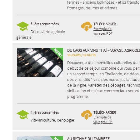
fermes - anciens kolkhozes - et sa transf
fromages, beurres et crèmes.
filières concernées
TÉLÉCHARGER
Exemple de
Découverte agricole
voyages PDF
générale
DU LAOS AUX VINS THAÏ – VOYAGE AGRICOL
13 JOURS / 12 NUITS
Découverte des merveilles culturelles du 
début de ce séjour combiné qui vous per
un second temps, en Thaïlande, de découv
des vins, dits " vins des nouvelles latitudes
de la vigne, variétés des cépages, techni
vinification et enjeux commerciaux seront
programme.
filières concernées
TÉLÉCHARGER
Exemple de
Viti-viniculture, oenologie
voyages PDF
AU RYTHME DU ZAMBÈZE