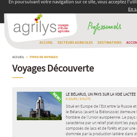
En poursuivant votre navigation sur ce site, vous acceptez l'uti
En s
ACCUEIL
SECTEURS AGRICOLES
DESTINATIONS
ACCO
ACCUEIL
» TYPES DE VOYAGES
Voyages Découverte
LE BÉLARUS, UN PAYS SUR LA VOIE LACTÉE
6 JOURS / 5 NUITS
Situé en Europe de l’Est entre la Russie et
le Bélarus (avant la Biélorussie) demeure
frontière de l’Union européenne. Le pays 
caractérise par un relief plat dont les pa
composés de lacs et de forêts et par une 
dominée par la production laitière dans 