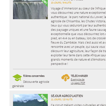
10 JOURS / 9 NUITS
Voyage d’immersion au coeur de l’Afrique
vous découvrirez une nature exceptionnel
authentique : le parc national du Lower, l
agricole de Chisamba, les Chutes Victoria
lieux qui vous séduiront par leur authentic
des paysage uniques et une faune sauva
exceptionnelle que vous découvrirez lors 
pied, en 4x4 ou en bateau, lors de croisièr
fleuve du Zambèze. Mais c’est aussi et av
rencontre avec un peuple, qui saura vous 
découvrir leur agriculture, leur façon de tra
exploiter leur terre dans cette Afrique sa
grands moments de nature et d’émotions
perspective !
filières concernées
TÉLÉCHARGER
Exemple de
Découverte agricole
voyages PDF
générale
SÉJOUR AGRICO’LAOTIEN
11 JOURS / 10 NUITS
Ce circuit mêlant visites culturelles et dé