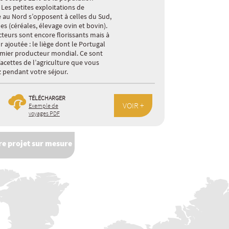
 Les petites exploitations de
 au Nord s’opposent à celles du Sud,
es (céréales, élevage ovin et bovin).
cteurs sont encore florissants mais à
r ajoutée : le liège dont le Portugal
emier producteur mondial. Ce sont
facettes de l’agriculture que vous
 pendant votre séjour.
TÉLÉCHARGER
VOIR +
Exemple de
voyages PDF
e projet sur mesure