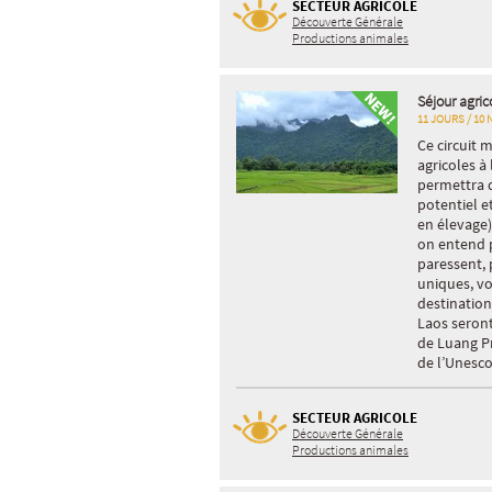
SECTEUR AGRICOLE
Découverte Générale
Productions animales
Séjour agric
11 JOURS / 10 
Ce circuit 
agricoles à
permettra d
potentiel e
en élevage)
on entend p
paressent, 
uniques, v
destination
Laos seront 
de Luang P
de l’Unesco
SECTEUR AGRICOLE
Découverte Générale
Productions animales