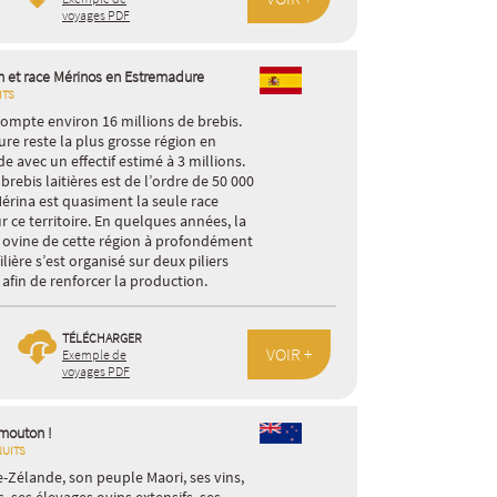
voyages PDF
n et race Mérinos en Estremadure
ITS
ompte environ 16 millions de brebis.
re reste la plus grosse région en
e avec un effectif estimé à 3 millions.
brebis laitières est de l’ordre de 50 000
Mérina est quasiment la seule race
r ce territoire. En quelques années, la
 ovine de cette région à profondément
ilière s’est organisé sur deux piliers
 afin de renforcer la production.
TÉLÉCHARGER
VOIR +
Exemple de
voyages PDF
mouton !
NUITS
-Zélande, son peuple Maori, ses vins,