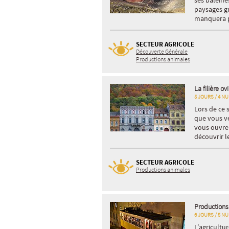
ses baleine
paysages gr
manquera 
SECTEUR AGRICOLE
Découverte Générale
Productions animales
La filière o
5 JOURS / 4 NU
Lors de ce s
que vous ve
vous ouvren
découvrir l
SECTEUR AGRICOLE
Productions animales
Productions
6 JOURS / 5 NU
L’agricultu