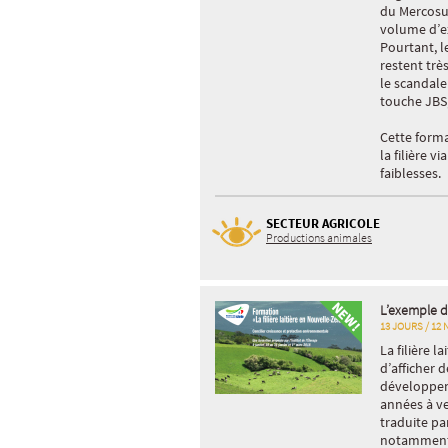
du Mercosu
volume d’e
Pourtant, le
restent trè
le scandale
touche JBS,
Cette forma
la filière v
faiblesses.
SECTEUR AGRICOLE
Productions animales
L’exemple de
13 JOURS / 12 
La filière l
d’afficher 
développem
années à ve
traduite p
notamment 