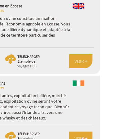
vine en Ecosse
ITS
on ovine constitue un maillon
e l’économie agricole en Ecosse. Vous
 une filière dynamique et adaptée à la
de ce territoire particulier des
TÉLÉCHARGER
VOIR +
Exemple de
voyages PDF
ins
ITS
itantes, exploitation laitière, marché
x, exploitation ovine seront votre
pendant ce voyage technique. Bien sûr
rirez aussi l’Irlande à travers une
 de whisky et des châteaux.
TÉLÉCHARGER
VOIR +
Exemple de