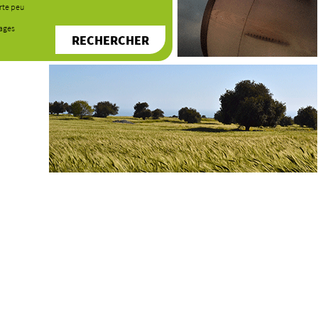
rte peu
yages