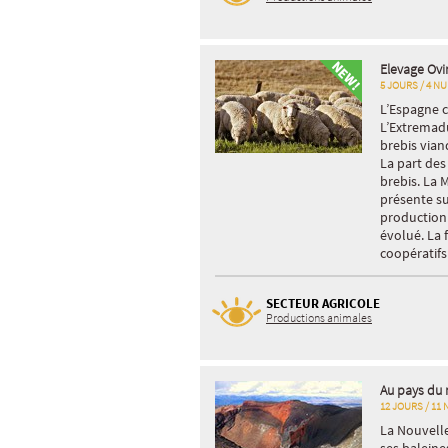
Elevage Ovi
5 JOURS / 4 NU
L’Espagne c
L’Extremadu
brebis viand
La part des 
brebis. La 
présente su
production
évolué. La f
coopératifs
SECTEUR AGRICOLE
Productions animales
Au pays du 
12 JOURS / 11 
La Nouvelle