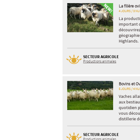
La filière o
4 JOURS / 3 NU
La producti
important d
découvrirez
géographie 
Highlands.
SECTEUR AGRICOLE
Productions animales
Bovins et Ov
5 JOURS / 4 NU
Vaches alla
aux bestiau
quotidien 
vous découv
distillerie
SECTEUR AGRICOLE
Productions animales