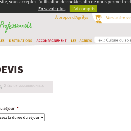
site, vous acceptez l'utilisation de cookies afin de nous permettre d
En savoir plus
J'ai compris
À propos d'Agrilys
LES
DESTINATIONS
ACCOMPAGNEMENT
LES + AGRILYS
EVIS
2
ÉTAPE 2 : VOS COORDONNÉES
u séjour
*