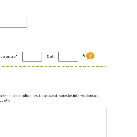
€
tue entre*
€ et
s techniques et culturelles. Notez aussi toutes les informations qui
position.