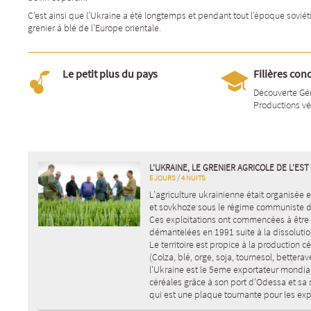
C’est ainsi que l’
Ukraine
a été longtemps et pendant tout l’
époque soviét
grenier à blé de l’
Europe orientale
.
Le petit plus du pays
Filières con
Découverte Gé
Productions vé
L’UKRAINE, LE GRENIER AGRICOLE DE L’EST
5 JOURS / 4 NUITS
L’agriculture ukrainienne était organisée 
et sovkhoze sous le régime communiste d
Ces exploitations ont commencées à être
démantelées en 1991 suite à la dissolutio
Le territoire est propice à la production cé
(Colza, blé, orge, soja, tournesol, betterave
l’Ukraine est le 5eme exportateur mondia
céréales grâce à son port d’Odessa et sa 
qui est une plaque tournante pour les exp