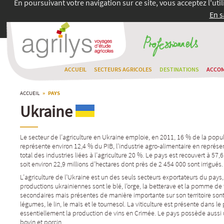
En poursuivant votre navigation sur ce site, vous acceptez l'uti
En s
ACCUEIL
SECTEURS AGRICOLES
DESTINATIONS
ACCO
ACCUEIL
» PAYS
Ukraine
Le secteur de l’agriculture en Ukraine emploie, en 2011, 16 % de la popul
représente environ 12,4 % du PIB, l’
industrie agro-alimentaire
en représent
total des industries liées à l’
agriculture
20 %. Le pays est recouvert à 57,6 
soit environ 22,9 millions d’hectares dont près de 2 454 000 sont irrigués.
L’agriculture de l’
Ukraine
est un des seuls secteurs exportateurs du pays, 
productions ukrainiennes sont le
blé
, l’
orge
, la
betterave
et la
pomme de t
secondaires mais présentes de manière importante sur son territoire sont
légumes
, le
lin
, le
maïs
et le
tournesol
. La
viticulture
est présente dans le 
essentiellement la production de vins en
Crimée
. Le pays possède aussi 
bovin et porcin.