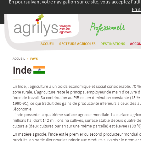
En poursuivant votre navigation sur ce site, vous acceptez l'uti
En s
ACCUEIL
SECTEURS AGRICOLES
DESTINATIONS
ACCO
ACCUEIL
» PAYS
Inde
En Inde, l’agriculture a un poids économique et social considérable. 70 %
zone rurale. L’agriculture reste le principal employeur de main d’oeuvre 
force de travail. Sa contribution au PIB est en diminution constante (15 
1990-91), ce qui traduit des gains de productivité inférieurs à ceux des a
l’économie.
L’Inde possède la quatrième surface agricole mondiale. La surface agricol
millions ha, dont 142 millions ha cultivés, surface stable depuis quatre d
culturale (deux cultures par an sur une même parcelle) est élevée (138 %)
En matière agricole, l’Inde est le premier ou second producteur mondial
produits, en particulier pour les principaux produits suivants : le premier 