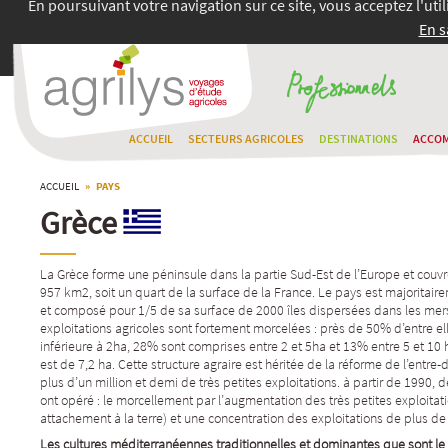
En poursuivant votre navigation sur ce site, vous acceptez l'uti
En s
ACCUEIL
SECTEURS AGRICOLES
DESTINATIONS
ACCO
ACCUEIL
» PAYS
Grèce
La Grèce forme une péninsule dans la partie Sud-Est de l’Europe et couvr
957 km2, soit un quart de la surface de la France. Le pays est majorita
et composé pour 1/5 de sa surface de 2000 îles dispersées dans les mers
exploitations agricoles sont fortement morcelées : près de 50% d’entre ell
inférieure à 2ha, 28% sont comprises entre 2 et 5ha et 13% entre 5 et 10 
est de 7,2 ha. Cette structure agraire est héritée de la réforme de l’entre-
plus d’un million et demi de très petites exploitations. à partir de 1990
ont opéré : le morcellement par l’augmentation des très petites exploitat
attachement à la terre) et une concentration des exploitations de plus de
Les cultures méditerranéennes traditionnelles et dominantes que sont le bl