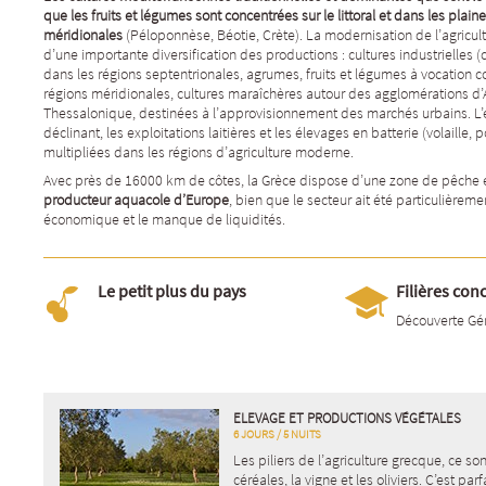
que les fruits et légumes sont concentrées sur le littoral et dans les plain
méridionales
(Péloponnèse, Béotie, Crète). La modernisation de l’agricu
d’une importante diversification des productions : cultures industrielles (
dans les régions septentrionales, agrumes, fruits et légumes à vocation 
régions méridionales, cultures maraîchères autour des agglomérations d’
Thessalonique, destinées à l’approvisionnement des marchés urbains. L’é
déclinant, les exploitations laitières et les élevages en batterie (volaille, p
multipliées dans les régions d’agriculture moderne.
Avec près de 16000 km de côtes, la Grèce dispose d’une zone de pêche ét
producteur aquacole d’Europe
, bien que le secteur ait été particulièreme
économique et le manque de liquidités.
Le petit plus du pays
Filières con
Découverte Gé
ELEVAGE ET PRODUCTIONS VÉGÉTALES
6 JOURS / 5 NUITS
Les piliers de l’agriculture grecque, ce son
céréales, la vigne et les oliviers. C’est parf