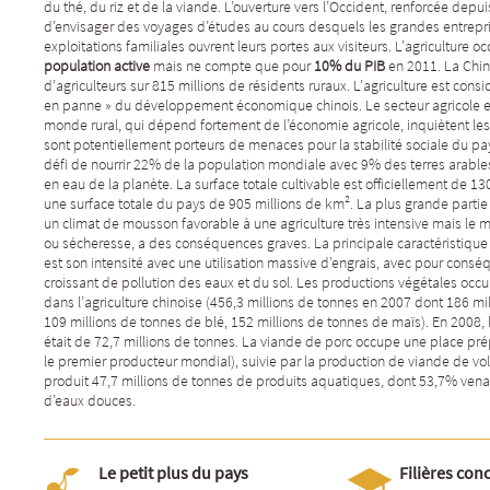
du thé, du riz et de la viande. L’ouverture vers l’Occident, renforcée depu
d’envisager des voyages d’études au cours desquels les grandes entrepr
exploitations familiales ouvrent leurs portes aux visiteurs. L’agriculture 
population active
mais ne compte que pour
10% du PIB
en 2011. La Chin
d’agriculteurs sur 815 millions de résidents ruraux. L’agriculture est con
en panne » du développement économique chinois. Le secteur agricole e
monde rural, qui dépend fortement de l’économie agricole, inquiètent les a
sont potentiellement porteurs de menaces pour la stabilité sociale du pay
défi de nourrir 22% de la population mondiale avec 9% des terres arable
en eau de la planète. La surface totale cultivable est officiellement de 13
une surface totale du pays de 905 millions de km². La plus grande partie d
un climat de mousson favorable à une agriculture très intensive mais le m
ou sécheresse, a des conséquences graves. La principale caractéristique d
est son intensité avec une utilisation massive d’engrais, avec pour con
croissant de pollution des eaux et du sol. Les productions végétales oc
dans l’agriculture chinoise (456,3 millions de tonnes en 2007 dont 186 mil
109 millions de tonnes de blé, 152 millions de tonnes de maïs). En 2008,
était de 72,7 millions de tonnes. La viande de porc occupe une place pré
le premier producteur mondial), suivie par la production de viande de vola
produit 47,7 millions de tonnes de produits aquatiques, dont 53,7% vena
d’eaux douces.
Le petit plus du pays
Filières con