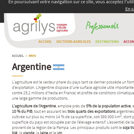
En poursuivant votre navigation sur ce site, vous acceptez l'uti
En s
ACCUEIL
SECTEURS AGRICOLES
DESTINATIONS
ACCO
ACCUEIL
» PAYS
Argentine
L’agriculture est le secteur phare du pays tant ce dernier possède un for
d’exportation. L’Argentine dispose d’une surface agricole utile importante
contre 25,2 millions d’hecta en France) et profite de conditions climatiqu
une large gamme de productions.
L’agriculture de l’Argentine
, emploie près de
5% de la population active
, 
10 % du PIB
, tout en assurant les
trois quarts des exportations
argentines 
cultivée sur plus ou moins 14 % de sa superficie, soit 380 000 km², dont p
superficie du pays est occupée par de l’élevage extensif. L’essentiel de l
provient de la région de la Pampa. Les principaux produits sont le
soja t
bl
é
, la
viande
, la
laine
et le
vin
.