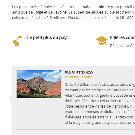
Les principales céréales cultivées sont le
ma
ï
s
et le
bl
é
. Le pays produit 
ainsi que de l’
orge
et de l’
avoine
. La superficie allouée au blé est d’envir
celle du maïs est de 2,5 millions d’hectares et celle du riz est de 281 000
Le petit plus du pays
Filières con
Découverte Gé
PAMPA ET TANGO !
12 JOURS / 11 NUITS
De la Cordillère des Andes aux chutes d’I
passant par les steppes de Patagonie et le
Atlantique, tout en Argentine possède un
théâtrale. C’est dans cet univers que vou
votre séjour entre visites de vignobles, vil
typiques, immenses exploitations céréali
d'élevage appelée estancia. Sentez-vous 
et la magie des grands espaces vous enva