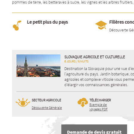
pommes de terre, les betteraves à sucre, les vignes et les arbres fruitiers.
Le petit plus du pays
Filières con
Découverte Gé
SLOVAQUIE AGRICOLE ET CULTURELLE
6 JOURS / 5 NUITS
Destination la Slovaquie pour une vue d’
l’agriculture du pays. Jardin botanique, c
agricoles et complexe viticole vous perme
d’élargir vos connaissances générales.
SECTEUR AGRICOLE
TÉLÉCHARGER
Exemple de
Découverte Générale
voyages PDF
Demande de devis gratuit