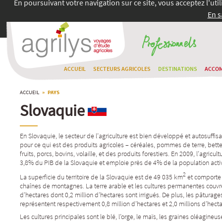
En poursuivant votre navigation sur ce site, vous acceptez l'uti
En s
ACCUEIL
SECTEURS AGRICOLES
DESTINATIONS
ACCO
ACCUEIL
» PAYS
Slovaquie
En Slovaquie, le secteur de l’agriculture est bien développé et autosuffisa
pour ce qui est des produits agricoles – céréales, pommes de terre, bett
fruits, porcs, bovins, volaille, et des produits forestiers. En 2009, l’agricu
3,8% du PIB de la Slovaquie et emploie près de 4% de la population acti
2
La superficie du territoire de la Slovaquie est de 49 035 km
et comporte
chaînes de montagnes. La terre arable et les cultures permanentes couvre
d’hectares dont 0,2 million d’hectares sont irrigués. De plus, les pâturag
représentent respectivement 0,8 million d’hectares et 2,0 millions d’hecta
Les cultures principales sont le blé, l’orge, le maïs, les graines oléagineu