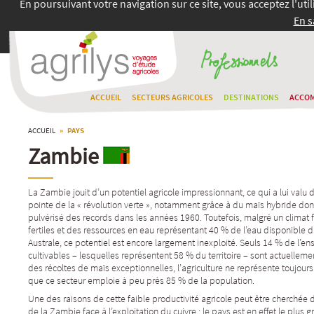
En poursuivant votre navigation sur ce site, vous acceptez l'uti
En s
ACCUEIL
SECTEURS AGRICOLES
DESTINATIONS
ACCO
ACCUEIL
» PAYS
Zambie
La Zambie jouit d’un potentiel agricole impressionnant, ce qui a lui valu 
pointe de la « révolution verte », notamment grâce à du maïs hybride do
pulvérisé des records dans les années 1960. Toutefois, malgré un climat f
fertiles et des ressources en eau représentant 40 % de l’eau disponible da
Australe, ce potentiel est encore largement inexploité. Seuls 14 % de l’e
cultivables – lesquelles représentent 58 % du territoire – sont actuelleme
des récoltes de maïs exceptionnelles, l’agriculture ne représente toujour
que ce secteur emploie à peu près 85 % de la population.
Une des raisons de cette faible productivité agricole peut être cherchée
de la Zambie face à l’exploitation du cuivre : le pays est en effet le plus