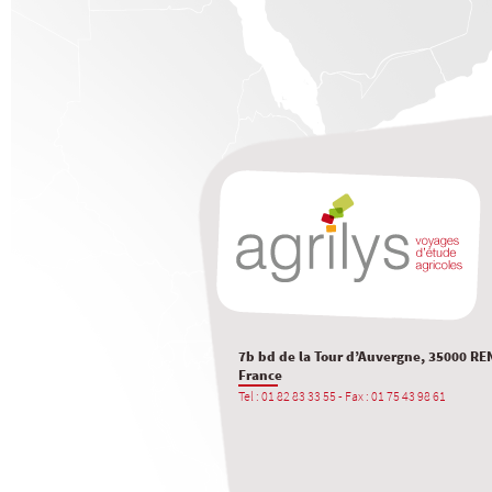
7b bd de la Tour d’Auvergne, 35000 RE
France
Tel : 01 82 83 33 55 - Fax : 01 75 43 98 61