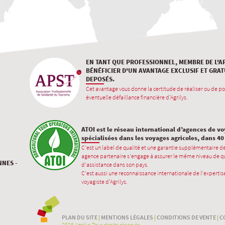
EN TANT QUE PROFESSIONNEL, MEMBRE DE L'A
BÉNÉFICIER D'UN AVANTAGE EXCLUSIF ET GRAT
DEPOSÉS.
Cet avantage vous donne la certitude de réaliser ou de po
éventuelle défaillance financière d'Agrilys.
ATOI est le réseau international d’agences de v
spécialisées dans les voyages agricoles, dans 4
C’est un label de qualité et une garantie supplémentaire d
agence partenaire s’engage à assurer le même niveau de qu
NNES -
d’assistance dans son pays.
C’est aussi une reconnaissance internationale de l’expertise
voyagiste d'Agrilys.
PLAN DU SITE
|
MENTIONS LÉGALES
|
CONDITIONS DE VENTE
|
C
2026 Agrilys Tous droits réservés