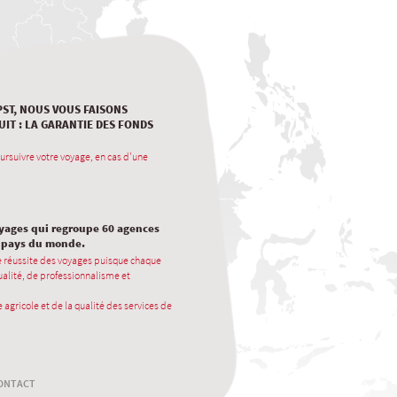
PST, NOUS VOUS FAISONS
UIT : LA GARANTIE DES FONDS
ursuivre votre voyage, en cas d'une
oyages qui regroupe 60 agences
0 pays du monde.
e réussite des voyages puisque chaque
alité, de professionnalisme et
 agricole et de la qualité des services de
ONTACT