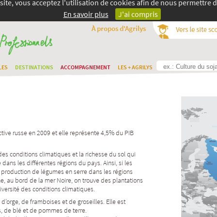
site, vous acceptez l'utilisation de cookies afin de nous permettre d
En savoir plus
J'ai compris
À propos d'Agrilys
LES
DESTINATIONS
ACCOMPAGNEMENT
LES + AGRILYS
tive russe en 2009 et elle représente 4,5% du PIB
des conditions climatiques et la richesse du sol qui
 dans les différentes régions du pays. Ainsi, si les
a production de légumes en serre dans les régions
e, au bord de la mer Noire, on trouve des plantations
iversité des conditions climatiques.
’orge, de framboises et de groseilles. Elle est
, de blé et de pommes de terre.