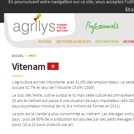
En poursuivant votre navigation sur ce site, vous acceptez l'uti
En s
ACCUEIL
SECTEURS AGRICOLES
DESTINATIONS
ACCO
ACCUEIL
» PAYS
Vitenam
L’agriculture est très importante, avec 51,8% des emplois totaux. Le sect
occupe 32,7% et celui de l’industrie 15.4% (2009).
Le Sud, très fertile, cultive surtout le riz mais cette culture est omniprésente
25 ans le Vietnam est passé d’une situation de pays importateur (480 00
pays exportateur mondial de riz (6,4 millions de Tonnes en 2011).
Le porc est la viande la plus consommée au Vietnam. Les élevages sont p
pays : plus de 80% de la production est assurée par des petits élevages
porcs (10 à 20 porcs produits par an)