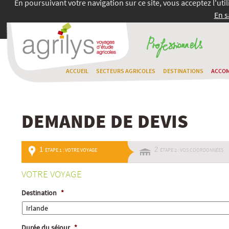
En poursuivant votre navigation sur ce site, vous acceptez l'uti
En s
ACCUEIL
SECTEURS AGRICOLES
DESTINATIONS
ACCO
DEMANDE DE DEVIS
1
2
ÉTAPE 1 : VOTRE VOYAGE
ÉTAPE 2 : VOS COORDONNÉES
VOTRE VOYAGE
Destination
*
Durée du séjour
*