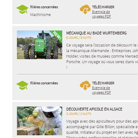
filières concernées
TÉLÉCHARGER
Exemple de
Machinisme
voyages PDF
MÉCANIQUE AU BADE WURTEMBERG
6 JOURS / 5 NUITS
Ce voyage sera l’occasion de découvrir l
la mécanique Allemande : Entreprises Joh
Holder, visites de musées comme Merce
Porsche. Un voyage où vous serez dans v
!
filières concernées
TÉLÉCHARGER
Exemple de
voyages PDF
DÉCOUVERTE APICOLE EN ALSACE
3 JOURS / 2 NUITS
Voyage avec des apiculteurs pour des api
accompagné par Gille Billon, spécialiste
qualité, initiateur du projet en lien avec Ag
Découvertes professionnelles et régional