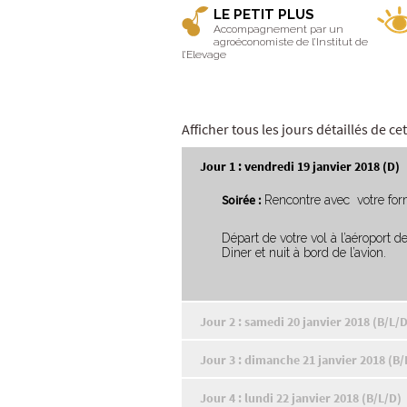
LE PETIT PLUS
Accompagnement par un
agroéconomiste de l’Institut de
l’Elevage
Afficher tous les jours détaillés de c
Jour 1 : vendredi 19 janvier 2018 (D)
Soirée :
Rencontre avec votre form
Départ de votre vol à l’aéroport d
Diner et nuit à bord de l’avion.
Jour 2 : samedi 20 janvier 2018 (B/L/D
Jour 3 : dimanche 21 janvier 2018 (B/
Jour 4 : lundi 22 janvier 2018 (B/L/D)