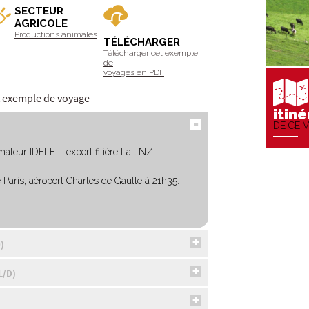
SECTEUR
AGRICOLE
Productions animales
TÉLÉCHARGER
Télécharger cet exemple
de
voyages en PDF
et exemple de voyage
itiné
DE CE 
ateur IDELE – expert filière Lait NZ.
e Paris, aéroport Charles de Gaulle à 21h35.
)
L/D)