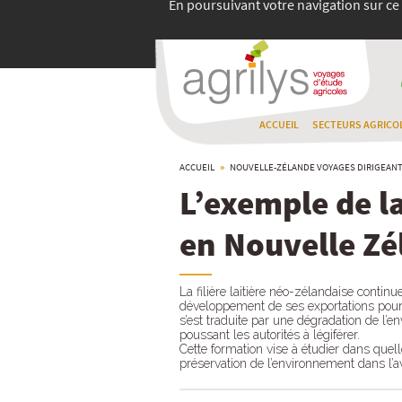
En poursuivant votre navigation sur ce 
ACCUEIL
SECTEURS AGRICO
ACCUEIL
»
NOUVELLE-ZÉLANDE
VOYAGES DIRIGEAN
L’exemple de la 
en Nouvelle Zé
La filière laitière néo-zélandaise continu
développement de ses exportations pour 
s’est traduite par une dégradation de l’
poussant les autorités à légiférer.
Cette formation vise à étudier dans quel
préservation de l’environnement dans l’av