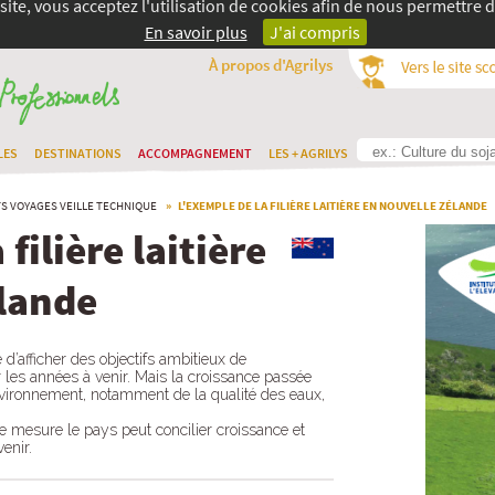
site, vous acceptez l'utilisation de cookies afin de nous permettre d
En savoir plus
J'ai compris
À propos d'Agrilys
LES
DESTINATIONS
ACCOMPAGNEMENT
LES + AGRILYS
TS
VOYAGES VEILLE TECHNIQUE
» L'EXEMPLE DE LA FILIÈRE LAITIÈRE EN NOUVELLE ZÉLANDE
filière laitière
lande
e d’afficher des objectifs ambitieux de
les années à venir. Mais la croissance passée
environnement, notamment de la qualité des eaux,
le mesure le pays peut concilier croissance et
enir.