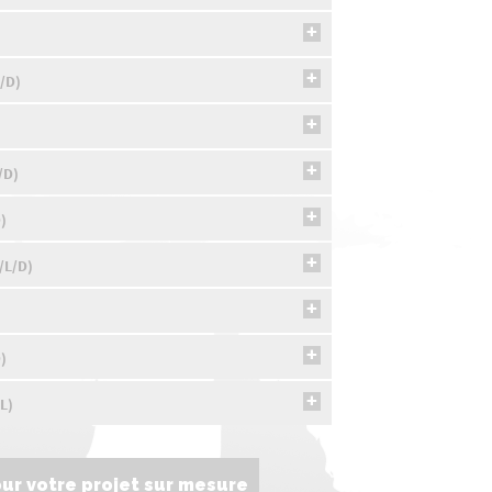
L/D)
/D)
)
/L/D)
)
)
L)
r votre projet sur mesure