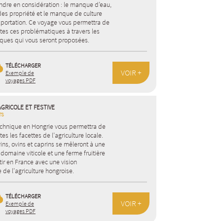
endre en considération : le manque d’eau,
des propriété et le manque de culture
exportation. Ce voyage vous permettra de
tes ces problématiques à travers les
niques qui vous seront proposées.
TÉLÉCHARGER
VOIR +
Exemple de
voyages PDF
AGRICOLE ET FESTIVE
TS
chnique en Hongrie vous permettra de
tes les facettes de l’agriculture locale.
ns, ovins et caprins se mêleront à une
n domaine viticole et une ferme fruitière
tir en France avec une vision
de l’agriculture hongroise.
TÉLÉCHARGER
VOIR +
Exemple de
voyages PDF