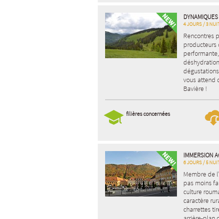
DYNAMIQUES 
4 JOURS / 3 NUI
Rencontres p
producteurs d
performante,
déshydration
dégustations,
vous attend 
Bavière !
filières concernées
IMMERSION A
6 JOURS / 5 NUI
Membre de l’
pas moins fa
culture rouma
caractère rura
charrettes t
arrière-plan