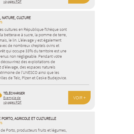
voyages PDF
, NATURE, CULTURE
TS
les cultures en République-Tchèque sont
é, la betterave à sucre, la pomme de terre,
 mais, le lin. L’élevage y est également
 avec de nombreux cheptels ovins et
orêt qui occupe 33% du territoire est une
venus non négligeable. Pendant votre
 découvrirez des exploitations de
t d’élevage, des espaces naturels
atrimoine de l’UNESCO ainsi que les
lles de Telc, Plzen et Ceske Budejovice.
TÉLÉCHARGER
VOIR +
Exemple de
voyages PDF
E PORTO, AGRICOLE ET CULTURELLE
TS
 de Porto, producteurs fruits et légumes,