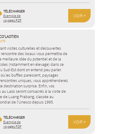
TÉLÉCHARGER
VOIR +
Exemple de
voyages PDF
CO’LAOTIEN
UITS
lant visites culturelles et découvertes
la rencontre des locaux vous permettra de
e meilleure idée du potentiel et de la
icoles (notamment en élevage) dans ce
du Sud-Est dont on entend peu parler.
s où les buffles paressent, paysages
t rencontres uniques, vous appréhenderez
e destination surprise. Enfin, vos
s au Laos seront consacrés à la visite de
lle de Luang Prabang, classée au
ondial de l’Unesco depuis 1995.
TÉLÉCHARGER
VOIR +
Exemple de
voyages PDF