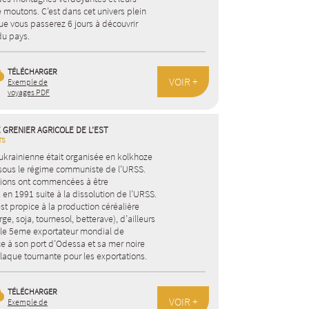
 moutons. C’est dans cet univers plein
e vous passerez 6 jours à découvrir
 du pays.
TÉLÉCHARGER
VOIR +
Exemple de
voyages PDF
E GRENIER AGRICOLE DE L’EST
TS
 ukrainienne était organisée en kolkhoze
sous le régime communiste de l’URSS.
tions ont commencées à être
en 1991 suite à la dissolution de l’URSS.
 est propice à la production céréalière
rge, soja, tournesol, betterave), d’ailleurs
t le 5eme exportateur mondial de
ce à son port d’Odessa et sa mer noire
laque tournante pour les exportations.
TÉLÉCHARGER
VOIR +
Exemple de