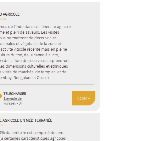
UD AGRICOLE
UITS
mes de l'Inde dans cet itinéraire agricole
mé et plein de saveurs. Les visites
ous permettront de découvrir les
animales et végétales de la zone et
ctivité viticole récente mais en pleine
lture du thé, de la canne à sucre,
n de la fibre de coco vous surprendront.
les dimensions culturelles et ethniques
a visite de marchés, de temples, et de
 Bombay, Bengalore et Cochin.
TÉLÉCHARGER
VOIR +
Exemple de
voyages PDF
TE AGRICOLE EN MÉDITERRANÉE
TS
% du territoire est composé de terre
 a certaines caractéristiques agricoles