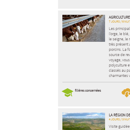
AGRICULTURE
7 JOURS / 6 NUI
Les principa
l’orge, le bl
le seigne, le
très présent
porcins. La f
source de re
voyage, vous
polyculture e
classés au p
charmantes vi
filières concernées
LA RÉGION D
4 JOURS / 3 NUI
Visite guidée