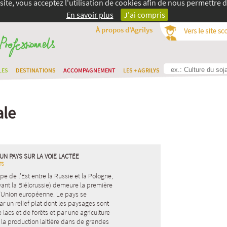
site, vous acceptez l'utilisation de cookies afin de nous permettre d
En savoir plus
J'ai compris
À propos d'Agrilys
LES
DESTINATIONS
ACCOMPAGNEMENT
LES + AGRILYS
ale
UN PAYS SUR LA VOIE LACTÉE
TS
pe de l’Est entre la Russie et la Pologne,
vant la Biélorussie) demeure la première
 l’Union européenne. Le pays se
ar un relief plat dont les paysages sont
acs et de forêts et par une agriculture
la production laitière dans de grandes