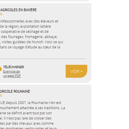
AGRICOLES EN BAVIÈRE
TS
rofessionnelles avec des éleveurs et
e la région, exploitation laitière
 coopérative de séchage et de
 des fourrages, fromagerie, abbaye,
 visites guidées de Munich. Voici ce qui
dans ce voyage d’étude au cœur de la
TÉLÉCHARGER
VOIR +
Exemple de
voyages PDF
GRICOLE ROUMAINE
TS
UE depuis 2007, la Roumanie n’en est
rouchement attachée à ses traditions. La
ine se définit avant tout par son
l. Il n’est pas rare de croiser des
irées par des chevaux avec comme
 des montagnes verdoyantes et leurs