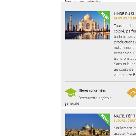
Productions animales
L’INDE DU S
14 JOURS / 13 N
Tous les char
coloré, parfu
techniques v
productions 
notamment l'a
expansion. Cu
transformatio
Sans oublier 
au cours de l
villes entre
filières concernées
Découverte agricole
générale
MALTE, PÉPI
8 JOURS / 7 NUI
Seulement 29
arable. Malte