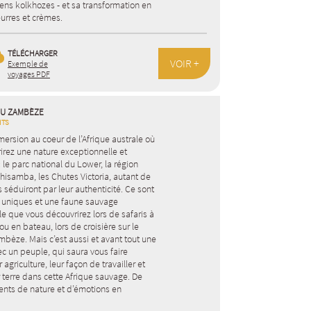
ens kolkhozes - et sa transformation en
urres et crèmes.
TÉLÉCHARGER
VOIR +
Exemple de
voyages PDF
DU ZAMBÈZE
ITS
ersion au coeur de l’Afrique australe où
irez une nature exceptionnelle et
 le parc national du Lower, la région
hisamba, les Chutes Victoria, autant de
s séduiront par leur authenticité. Ce sont
uniques et une faune sauvage
e que vous découvrirez lors de safaris à
ou en bateau, lors de croisière sur le
mbèze. Mais c’est aussi et avant tout une
c un peuple, qui saura vous faire
 agriculture, leur façon de travailler et
r terre dans cette Afrique sauvage. De
ts de nature et d’émotions en