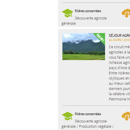
filières concernées
Découverte agricole
générale
SÉJOUR AGRI
11 JOURS / 10 N
Ce circuit mê
agricoles à 
vous faire un
richesse agr
pays d’Asie 
Entre rizière
idylliques e
au mieux cett
derniers jour
la célèbre vi
Patrimoine M
filières concernées
Découverte agricole
générale / Production végétale /