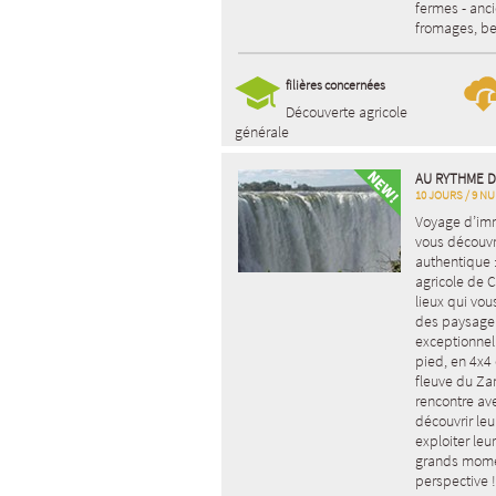
fermes - anci
fromages, be
filières concernées
Découverte agricole
générale
AU RYTHME 
10 JOURS / 9 NU
Voyage d’imm
vous découvr
authentique :
agricole de C
lieux qui vou
des paysage 
exceptionnell
pied, en 4x4 
fleuve du Za
rencontre ave
découvrir leur
exploiter leu
grands momen
perspective !