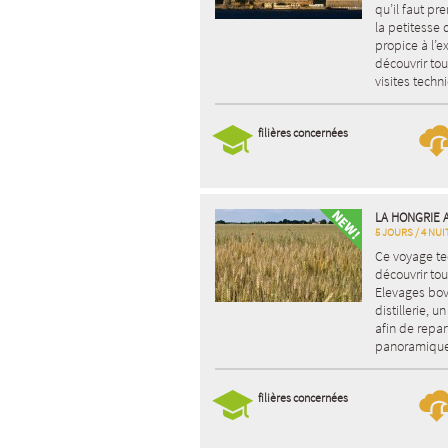
qu’il faut pr
la petitesse 
propice à l’
découvrir tou
visites tech
filières concernées
LA HONGRIE 
5 JOURS / 4 NUI
Ce voyage te
découvrir tou
Elevages bovi
distillerie, u
afin de repar
panoramique 
filières concernées