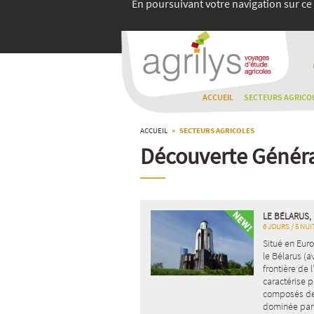
En poursuivant votre navigation sur ce 
ACCUEIL
SECTEURS AGRICO
ACCUEIL
» SECTEURS AGRICOLES
Découverte Génér
LE BÉLARUS, 
6 JOURS / 5 NUI
Situé en Euro
le Bélarus (a
frontière de
caractérise p
composés de l
dominée par 