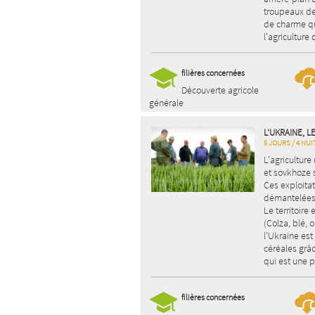
troupeaux de
de charme qu
l’agriculture
filières concernées
Découverte agricole
générale
L’UKRAINE, L
5 JOURS / 4 NUI
L’agriculture
et sovkhoze 
Ces exploita
démantelées 
Le territoire
(Colza, blé, o
l’Ukraine es
céréales grâ
qui est une p
filières concernées